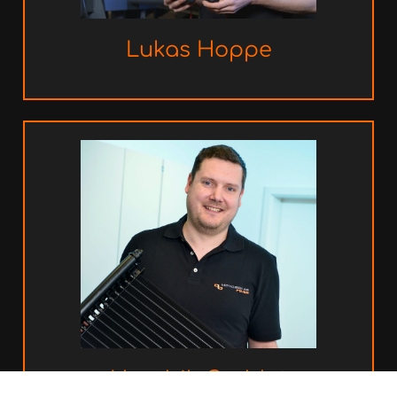
Lukas
Hoppe
Hendrik
Guddat